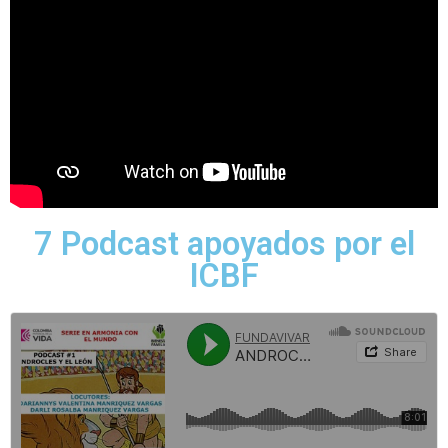
7 Podcast apoyados por el
ICBF